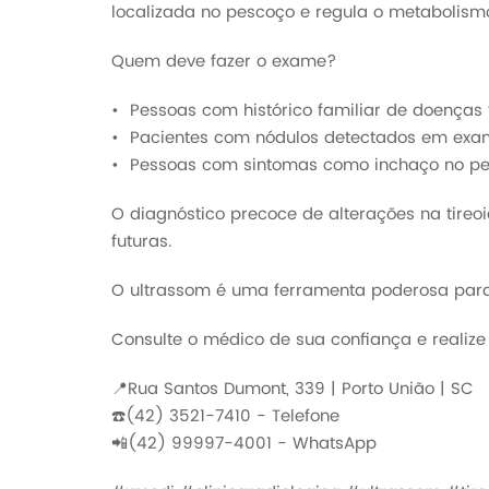
localizada no pescoço e regula o metabolism
Quem deve fazer o exame?
•⁠ ⁠Pessoas com histórico familiar de doenças 
•⁠ ⁠Pacientes com nódulos detectados em exam
•⁠ ⁠Pessoas com sintomas como inchaço no pes
O diagnóstico precoce de alterações na tireo
futuras.
O ultrassom é uma ferramenta poderosa para
Consulte o médico de sua confiança e reali
📍Rua Santos Dumont, 339 | Porto União | SC
☎️(42) 3521-7410 - Telefone
📲(42) 99997-4001 - WhatsApp