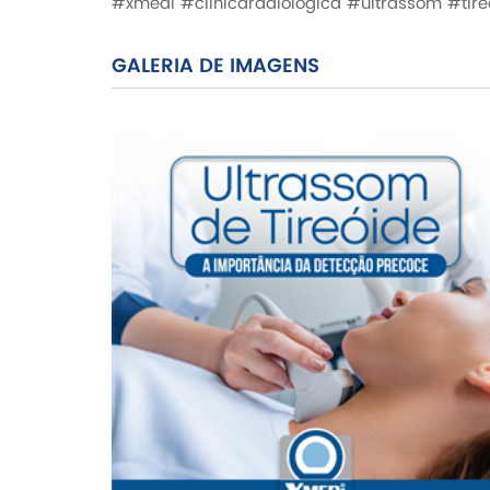
#xmedi #clinicaradiologica #ultrassom #tire
GALERIA DE
IMAGENS